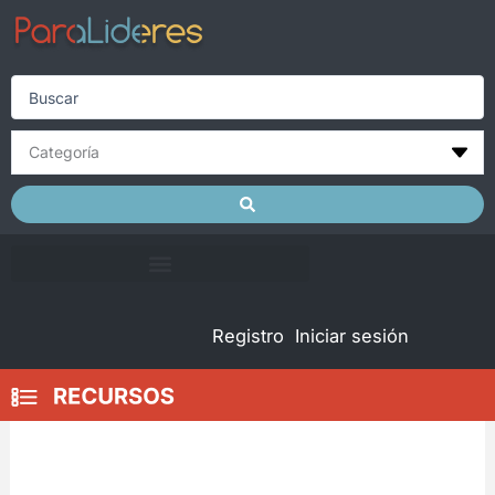
Skip
to
content
Search
...
Registro
Iniciar sesión