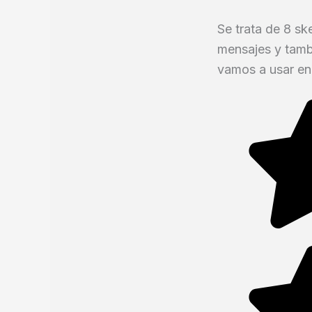
Se trata de 8 sk
mensajes y tambi
vamos a usar en 