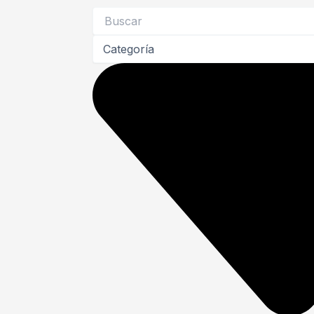
Search
...