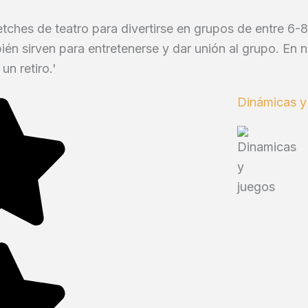
etches de teatro para divertirse en grupos de entre 6-
én sirven para entretenerse y dar unión al grupo. En n
un retiro.'
Dinámicas y