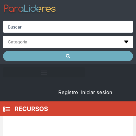
Skip
to
content
Search
...
Registro
Iniciar sesión