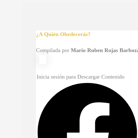
¿A Quién Obedecerás?
Compilada por
Mario Ruben Rojas Barboz
Inicia sesión para Descargar Contenido