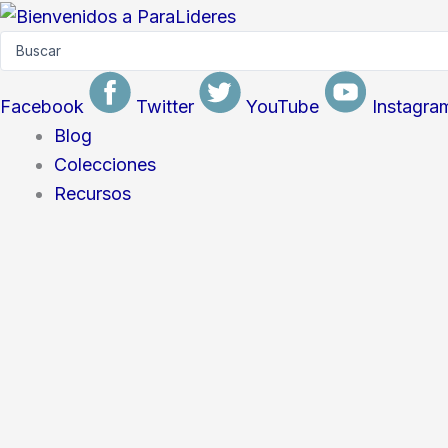
Skip
Search
to
...
content
Facebook
Twitter
YouTube
Instagra
Blog
Colecciones
Recursos