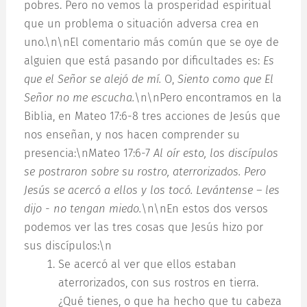
pobres. Pero no vemos la prosperidad espiritual
que un problema o situación adversa crea en
uno.\n\nEl comentario más común que se oye de
alguien que está pasando por dificultades es:
Es
que el Señor se alejó de mí.
O,
Siento como que El
Señor no me escucha.
\n\nPero encontramos en la
Biblia, en Mateo 17:6-8 tres acciones de Jesús que
nos enseñan, y nos hacen comprender su
presencia:\nMateo 17:6-7
Al oír esto, los discípulos
se postraron sobre su rostro, aterrorizados. Pero
Jesús se acercó a ellos y los tocó. Levántense – les
dijo - no tengan miedo.
\n\nEn estos dos versos
podemos ver las tres cosas que Jesús hizo por
sus discípulos:\n
Se acercó al ver que ellos estaban
aterrorizados, con sus rostros en tierra.
¿Qué tienes, o que ha hecho que tu cabeza