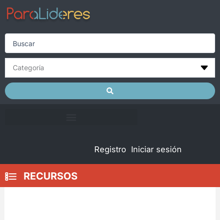
Skip
to
content
Search
...
Registro
Iniciar sesión