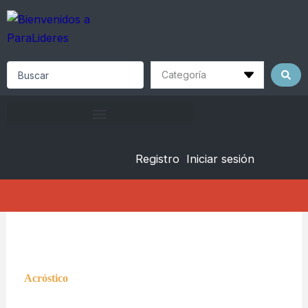
Skip
to
content
Search
...
Registro
Iniciar sesión
Acróstico