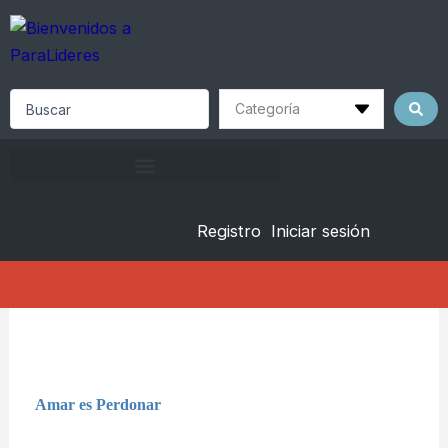
Skip
to
content
Search
...
Registro
Iniciar sesión
Amar es Perdonar