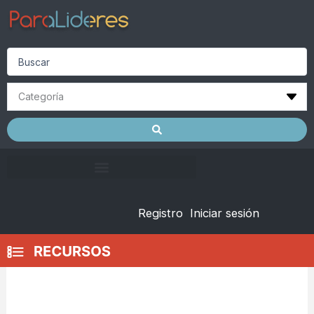
Skip
to
content
Search
...
Registro
Iniciar sesión