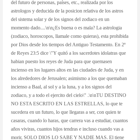
del futuro de personas, países, etc., realizada por los
astrologos y deducida de la posicion relativa de los astros
del sistema solar y de los signos del zodiaco en un
momento dado....\n\n¿Es buena o es mala? La astrologia
(zodiaco, horoscopos, llamale como quieras), esta prohibida
por Dios desde los tiempos del Antiguo Testamento. En 2ª
de Reyes 23:5 dice \"Y quitó a los sacerdotes idolatras que
habian puesto los reyes de Juda para que quemasen
incienso en los lugares altos en las ciudades de Juda, y en
los alrededores de Jerusalen; asimismo a los que quemaban
incienso a Baal, al sol y a la luna, y a los signos del
zodiaco, y a todo el ejercito del cielo\" .\n\nTU DESTINO
NO ESTA ESCRITO EN LAS ESTRELLAS, lo que te
sucedera en un futuro, lo que llegaras a ser, con quien te
casaras, cuando lo haras, que carrera vas a estudiar, cuantos
años viviras, cuantos hijos tendras e incluso cuando vas a
morir, SOLO DIOS LO SABE Y NADIE MAS. El tiene