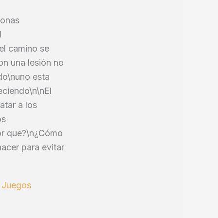
sonas
l
el camino se
on una lesión no
rdo\nuno esta
eciendo\n\nEl
atar a los
os
por que?\n¿Cómo
acer para evitar
 Juegos