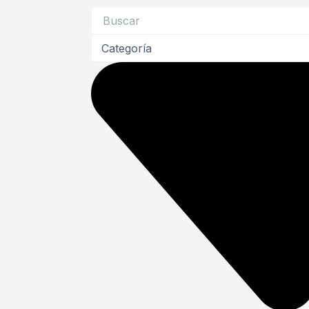
Search
...