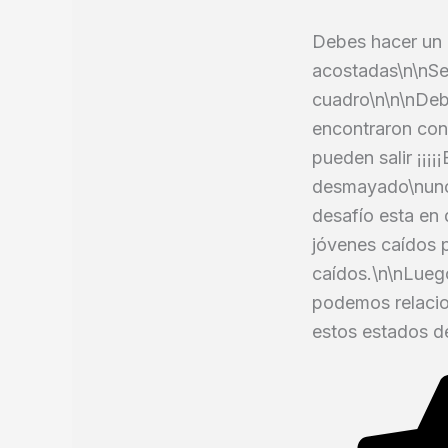
Debes hacer un 
acostadas\n\nSe
cuadro\n\n\nDebe
encontraron con
pueden salir ¡¡¡
desmayado\nuno 
desafío esta en 
jóvenes caídos 
caídos.\n\nLueg
podemos relacio
estos estados d