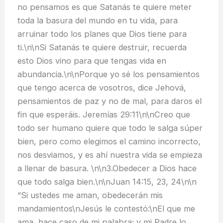
no pensamos es que Satanás te quiere meter
toda la basura del mundo en tu vida, para
arruinar todo los planes que Dios tiene para
ti.\n\nSi Satanás te quiere destruir, recuerda
esto Dios vino para que tengas vida en
abundancia.\n\nPorque yo sé los pensamientos
que tengo acerca de vosotros, dice Jehová,
pensamientos de paz y no de mal, para daros el
fin que esperáis. Jeremías 29:11\n\nCreo que
todo ser humano quiere que todo le salga súper
bien, pero como elegimos el camino incorrecto,
nos desviamos, y es ahí nuestra vida se empieza
a llenar de basura. \n\n3.Obedecer a Dios hace
que todo salga bien.\n\nJuan 14:15, 23, 24\n\n
“Si ustedes me aman, obedecerán mis
mandamientos\nJesús le contestó:\nEl que me
ama, hace caso de mi palabra; y mi Padre lo