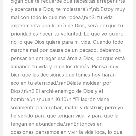
digan que te recuerde que necesitas arrepentirte
y acercarte a Dios, te molestará.\n\nb.Estoy muy
mal con todo lo que me rodea.\n\nSi tu vida
experimenta una lejanía de Dios, será porque tu
prioridad es hacer tu voluntad. Lo que yo quiero
no lo que Dios quiere para mi vida. Cuando todo
marcha mal por causa de un pecado, debemos
pensar en entregar esa área a Dios, porque está
dañando tu vida y la de los demás. Piensa muy
bien que las decisiones que tomes hoy harán
eco en tu eternidad.\n\nDéjate moldear por
Dios.\n\n2.El archi-enemigo de Dios y el
hombre.\n \nJuan 10:10\n “El ladrón viene
solamente para robar, matar y destruir; pero yo
he venido para que tengan vida, y para que la
tengan en abundancia.\n\nEntonces en
ocasiones pensamos en vivir la vida loca, lo que