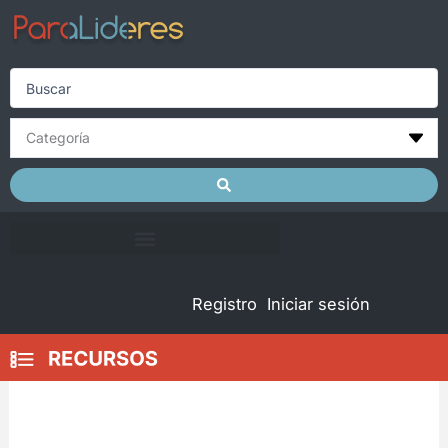
Skip
to
content
Search
...
Registro
Iniciar sesión