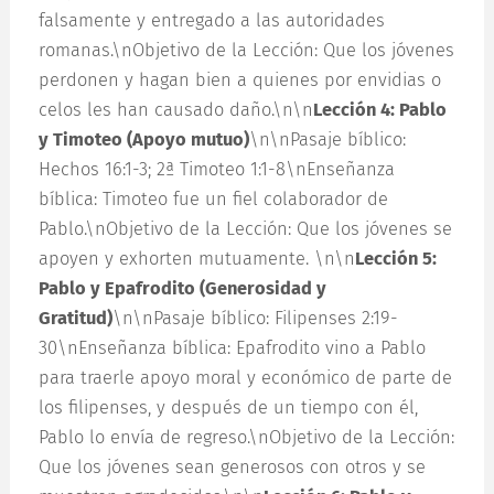
falsamente y entregado a las autoridades
romanas.\nObjetivo de la Lección: Que los jóvenes
perdonen y hagan bien a quienes por envidias o
celos les han causado daño.\n\n
Lección 4: Pablo
y Timoteo (Apoyo mutuo)
\n\nPasaje bíblico:
Hechos 16:1-3; 2ª Timoteo 1:1-8\nEnseñanza
bíblica: Timoteo fue un fiel colaborador de
Pablo.\nObjetivo de la Lección: Que los jóvenes se
apoyen y exhorten mutuamente. \n\n
Lección 5:
Pablo y Epafrodito (Generosidad y
Gratitud)
\n\nPasaje bíblico: Filipenses 2:19-
30\nEnseñanza bíblica: Epafrodito vino a Pablo
para traerle apoyo moral y económico de parte de
los filipenses, y después de un tiempo con él,
Pablo lo envía de regreso.\nObjetivo de la Lección:
Que los jóvenes sean generosos con otros y se