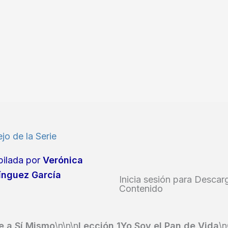
jo de la Serie
ilada por
Verónica
nguez García
Inicia sesión para Descar
Contenido
e a Sí Mismo
\n\n\n
Lección 1Yo Soy el Pan de Vida
\n