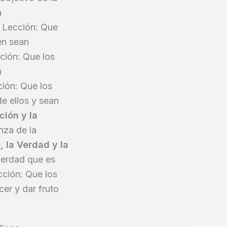
a
a Lección: Que
én sean
ción: Que los
n
ción: Que los
e ellos y sean
ción y la
nza de la
 la Verdad y la
verdad que es
cción: Que los
er y dar fruto