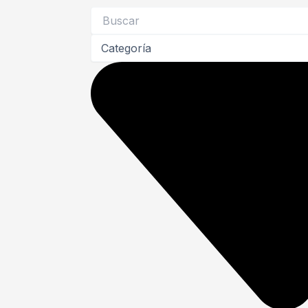
Search
...