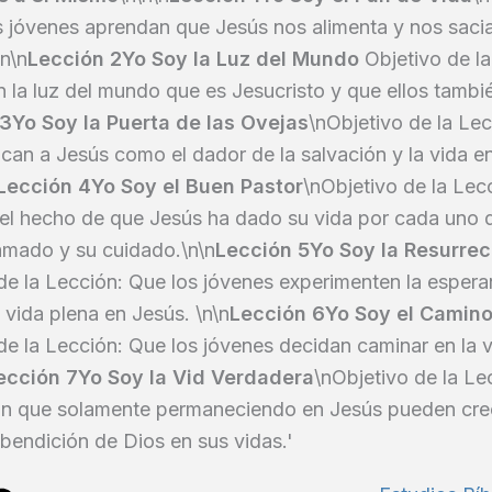
s jóvenes aprendan que Jesús nos alimenta y nos saci
\n\n
Lección 2Yo Soy la Luz del Mundo
Objetivo de l
n la luz del mundo que es Jesucristo y que ellos tambi
3Yo Soy la Puerta de las Ovejas
\nObjetivo de la Lec
can a Jesús como el dador de la salvación y la vida e
Lección 4Yo Soy el Buen Pastor
\nObjetivo de la Lec
 el hecho de que Jesús ha dado su vida por cada uno d
lamado y su cuidado.\n\n
Lección 5Yo Soy la Resurrec
de la Lección: Que los jóvenes experimenten la espera
a vida plena en Jesús. \n\n
Lección 6Yo Soy el Camino,
de la Lección: Que los jóvenes decidan caminar en la 
ección 7Yo Soy la Vid Verdadera
\nObjetivo de la Le
n que solamente permaneciendo en Jesús pueden crec
 bendición de Dios en sus vidas.'