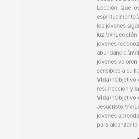
Lección: Que lo
espiritualmente.
los jóvenes siga
luz.\n\n
Lección 
jóvenes reconoz
abundancia.\n\n
jóvenes valoren
sensibles a su l
Vida
\nObjetivo 
resurrección y l
Vida
\nObjetivo 
Jesucristo.\n\n
L
jóvenes aprenda
para alcanzar la