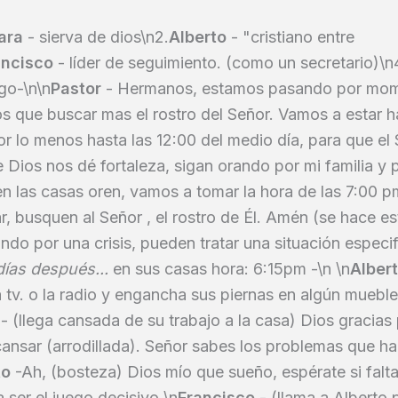
ara
- sierva de dios\n2.
Alberto
- "cristiano entre
ancisco
- líder de seguimiento. (como un secretario)\n
go-\n\n
Pastor
- Hermanos, estamos pasando por mo
s que buscar mas el rostro del Señor. Vamos a estar 
or lo menos hasta las 12:00 del medio día, para que el
e Dios nos dé fortaleza, sigan orando por mi familia y p
n las casas oren, vamos a tomar la hora de las 7:00 p
, busquen al Señor , el rostro de Él. Amén (se hace es
ando por una crisis, pueden tratar una situación especi
días después...
en sus casas hora: 6:15pm -\n \n
Alber
 tv. o la radio y engancha sus piernas en algún muebl
a
- (llega cansada de su trabajo a la casa) Dios gracia
ansar (arrodillada). Señor sabes los problemas que h
to
-Ah, (bosteza) Dios mío que sueño, espérate si falt
 ser el juego decisivo \n
Francisco
- (llama a Alberto 