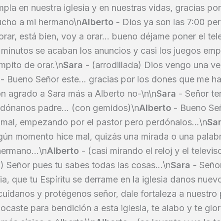
pla en nuestra iglesia y en nuestras vidas, gracias por
ucho a mi hermano\n
Alberto
- Dios ya son las 7:00 pe
orar, está bien, voy a orar... bueno déjame poner el te
inutos se acaban los anuncios y casi los juegos empi
mpito de orar.\n
Sara
- (arrodillada) Dios vengo una v
- Bueno Señor este... gracias por los dones que me ha
n agrado a Sara más a Alberto no-\n\n
Sara
- Señor te
rdónanos padre... (con gemidos)\n
Alberto
- Bueno Señ
n mal, empezando por el pastor pero perdónalos...\n
Sa
lgún momento hice mal, quizás una mirada o una palabr
hermano...\n
Alberto
- (casi mirando el reloj y el televis
5) Señor pues tu sabes todas las cosas...\n
Sara
- Señor
esia, que tu Espíritu se derrame en la iglesia danos nue
 cuídanos y protégenos señor, dale fortaleza a nuestro
locaste para bendición a esta iglesia, te alabo y te glo