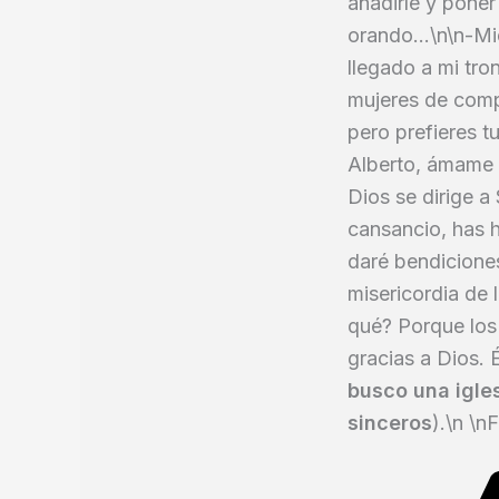
añadirle y poner
orando...\n\n-Mi
llegado a mi tro
mujeres de comp
pero prefieres t
Alberto, ámame t
Dios se dirige a 
cansancio, has 
daré bendiciones
misericordia de 
qué? Porque los 
gracias a Dios. É
busco una igle
sinceros
).\n \nF