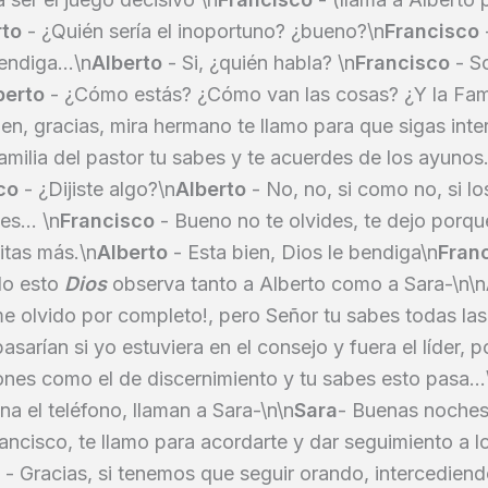
rto
- ¿Quién sería el inoportuno? ¿bueno?\n
Francisco
endiga...\n
Alberto
- Si, ¿quién habla? \n
Francisco
- So
berto
- ¿Cómo estás? ¿Cómo van las cosas? ¿Y la Fami
ien, gracias, mira hermano te llamo para que sigas inte
 familia del pastor tu sabes y te acuerdes de los ayunos.
co
- ¿Dijiste algo?\n
Alberto
- No, no, si como no, si l
es... \n
Francisco
- Bueno no te olvides, te dejo porqu
ditas más.\n
Alberto
- Esta bien, Dios le bendiga\n
Fran
do esto
Dios
observa tanto a Alberto como a Sara-\n\n
e olvido por completo!, pero Señor tu sabes todas las
asarían si yo estuviera en el consejo y fuera el líder, 
es como el de discernimiento y tu sabes esto pasa...\
na el teléfono, llaman a Sara-\n\n
Sara
- Buenas noches
rancisco, te llamo para acordarte y dar seguimiento a l
- Gracias, si tenemos que seguir orando, intercediend