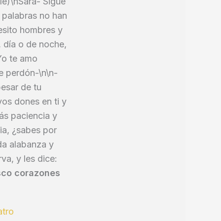
ele)\nSara- Sigue
s palabras no han
cesito hombres y
 día o de noche,
 Yo te amo
de perdón-\n\n-
pesar de tu
os dones en ti y
ás paciencia y
sia, ¿sabes por
da alabanza y
va, y les dice:
usco corazones
atro