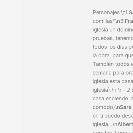
Personajes:\n1.
S
comillas"\n3.
Fr
iglesia un domin
pruebas, tenemo
todos los días p
la obra, para qu
También todos e
semana para orar
iglesia esta pas
iglesia).\n \n-
2 
casa enciende la
cómodo)\n
Sar
en ti puedo desc
iglesia...\n
Alber
para las 7 que va