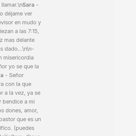
 llamar.\n
Sara
-
ro déjame ver
levisor en mudo y
ezan a las 7:15,
ez mas delante
s dado...\n\n-
n misericordia
or yo se que la
ra
- Señor
a con la que
or a la vez, ya se
 bendice a mi
vos dones, amor,
 pastor que es un
rifico. (puedes