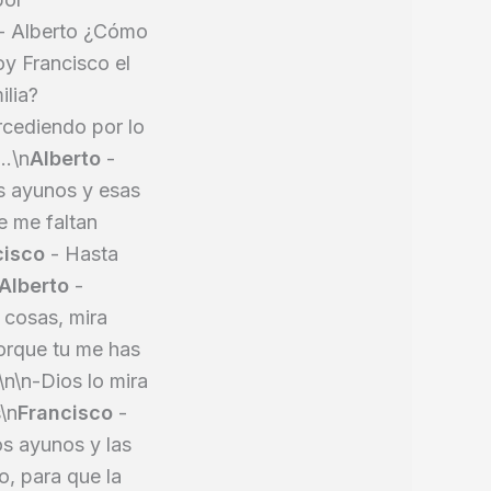
- Alberto ¿Cómo
y Francisco el
lia?
rcediendo por lo
..\n
Alberto
-
os ayunos y esas
e me faltan
cisco
- Hasta
Alberto
-
 cosas, mira
porque tu me has
n\n-Dios lo mira
\n
Francisco
-
os ayunos y las
o, para que la