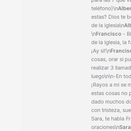
teléfono)\n
Albe
estas? Dios te b
de la iglesia\n
Al
\n
Francisco
- B
de la iglesia, la
¡Ay si!\n
Francis
cosas, orar si pu
realizar 3 llama
luego\n\n-En to
¡Rayos a mi se m
estas cosas no p
dado muchos don
con tristeza, sue
Sara, te habla F
oraciones\n
Sara