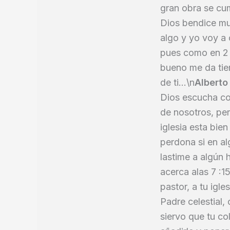
gran obra se cum
Dios bendice m
algo y yo voy a 
pues como en 2 m
bueno me da tie
de ti...\n
Alberto
Dios escucha co
de nosotros, pe
iglesia esta bie
perdona si en a
lastime a algún 
acerca alas 7 :1
pastor, a tu igl
Padre celestial,
siervo que tu co