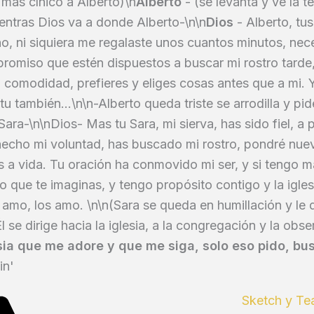
 más cínico a Alberto)\n
Alberto
- (se levanta y ve la t
entras Dios va a donde Alberto-\n\n
Dios
- Alberto, tu
no, ni siquiera me regalaste unos cuantos minutos, ne
romiso que estén dispuestos a buscar mi rostro tarde,
u comodidad, prefieres y eliges cosas antes que a mi.
u también...\n\n-Alberto queda triste se arrodilla y pi
Sara-\n\nDios- Mas tu Sara, mi sierva, has sido fiel, a 
hecho mi voluntad, has buscado mi rostro, pondré nuev
 a vida. Tu oración ha conmovido mi ser, y si tengo m
lo que te imaginas, y tengo propósito contigo y la igle
amo, los amo. \n\n(Sara se queda en humillación y le 
l se dirige hacia la iglesia, a la congregación y la obser
sia que me adore y que me siga, solo eso pido, b
in'
Sketch y Te