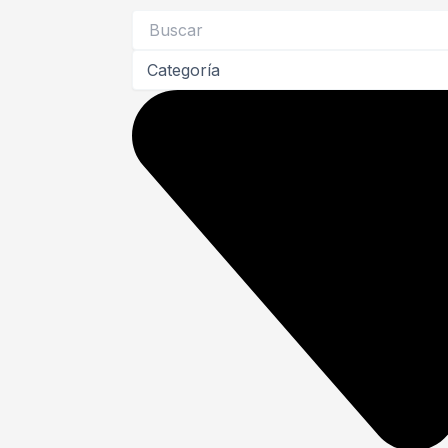
Search
...