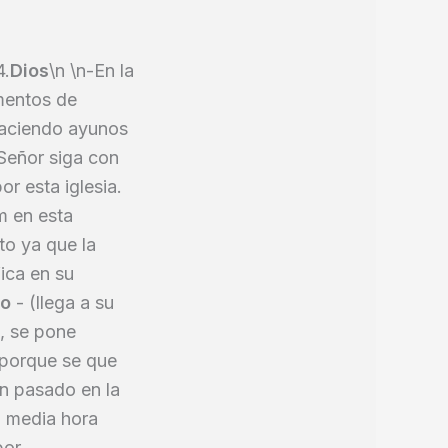
4.
Dios
\n \n-En la
mentos de
haciendo ayunos
 Señor siga con
or esta iglesia.
m en esta
to ya que la
fica en su
to
- (llega a su
e, se pone
s porque se que
an pasado en la
a media hora
por