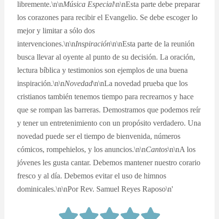
libremente.\n\n
Música Especial
\n\nEsta parte debe preparar
los corazones para recibir el Evangelio. Se debe escoger lo
mejor y limitar a sólo dos
intervenciones.\n\n
Inspiración
\n\nEsta parte de la reunión
busca llevar al oyente al punto de su decisión. La oración,
lectura bíblica y testimonios son ejemplos de una buena
inspiración.\n\n
Novedad
\n\nLa novedad prueba que los
cristianos también tenemos tiempo para recrearnos y hace
que se rompan las barreras. Demostramos que podemos reír
y tener un entretenimiento con un propósito verdadero. Una
novedad puede ser el tiempo de bienvenida, números
cómicos, rompehielos, y los anuncios.\n\n
Cantos
\n\nA los
jóvenes les gusta cantar. Debemos mantener nuestro corario
fresco y al día. Debemos evitar el uso de himnos
dominicales.\n\nPor Rev. Samuel Reyes Raposo\n'