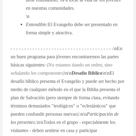
en nuestras comunidades.
\n
Entendible:
El Evangelio debe ser presentado en
forma simple y atractiva.
- - - - - - - - - - - - - - - - - - - - - - - - - - - - - - - - - - - - - -\nEn
un buen programa para jóvenes encontraremos las partes
básicas siguientes:
(No estamos dando un orden, sino
señalando los componentes)
\n\n
Desafío Bíblico
\n\nEl
desafío bíblico presenta el Evangelio y puede ser hecho por
medio de cualquier método en el que la Biblia presenta el
plan de Salvación (pero siempre de forma clara, evitando
términos demasiados "teológicos" o "eclesiásticos" que
pueden confundir personas nuevas).\n\n
Participación de
los presentes.
\n\nTodos en el grupo - especialmente los
visitantes - deben sentirse en casa y participar