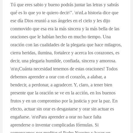
Tú que eres sabio y bueno podrás juntar las letras y sabrás
qué es lo que yo te quiero decir\". \n\nLa historia dice que
ese día Dios reunió a sus ángeles en el cielo y les dijo
conmovido que esa era la más sincera y la más bella de las
oraciones que le habían hecho en mucho tiempo. Una
oración con las cualidades de la plegaria que hace milagros,
cierra heridas, ilumina, fortalece y acerca los corazones, es
decir, una plegaria humilde, confiada, sincera y amorosa.
\n\n¡Cuánta necesidad tenemos de estas oraciones! Todos
debemos aprender a orar con el corazón, a alabar, a
bendecir, a perdonar, a agradecer. Y, claro, a tener bien
presente que la oración se ve en la acción, en los buenos
frutos y en un compromiso por la justicia y por la paz. En
efecto, actuar sin orar es desgastarse y orar sin actuar es
engañarse. \n\nPara aprender a orar no hace falta
aprenderse o inventar complicadas fórmulas. Si
comenzamos por meditar el Padre Nuestro y hacer un