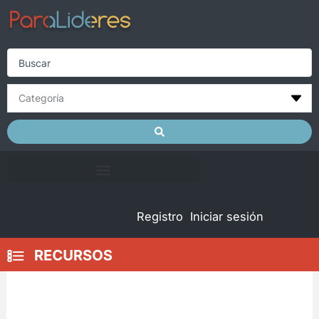
Skip
to
content
Search
...
Registro
Iniciar sesión