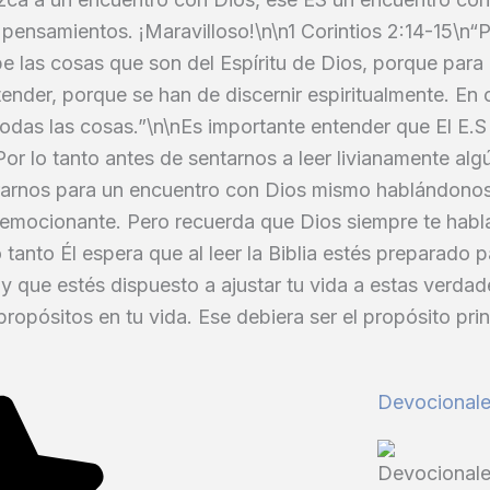
pensamientos. ¡Maravilloso!\n\n1 Corintios 2:14-15\n“
be las cosas que son del Espíritu de Dios, porque para 
ender, porque se han de discernir espiritualmente. En 
 todas las cosas.”\n\nEs importante entender que El E.
or lo tanto antes de sentarnos a leer livianamente alg
rnos para un encuentro con Dios mismo hablándonos
s emocionante. Pero recuerda que Dios siempre te habl
o tanto Él espera que al leer la Biblia estés preparado 
y que estés dispuesto a ajustar tu vida a estas verda
propósitos en tu vida. Ese debiera ser el propósito prin
Devocional