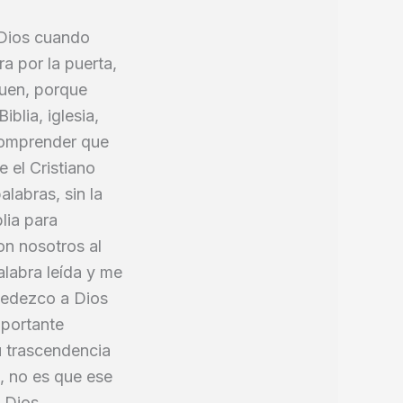
 Dios cuando
ra por la puerta,
guen, porque
lia, iglesia,
 comprender que
e el Cristiano
labras, sin la
lia para
on nosotros al
Palabra leída y me
obedezco a Dios
mportante
u trascendencia
, no es que ese
 Dios