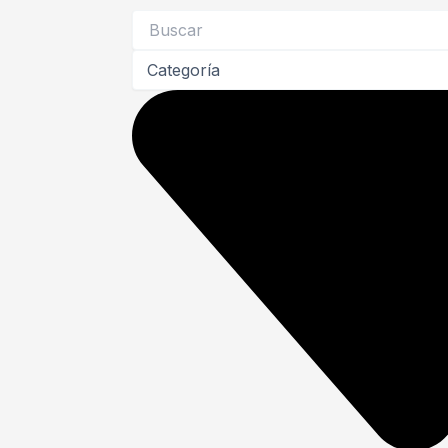
Search
...