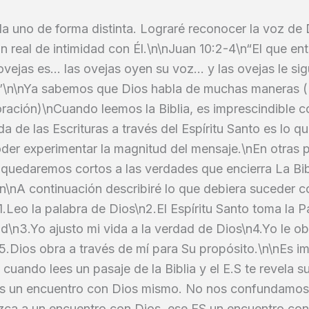
da uno de forma distinta. Lograré reconocer la voz de
ón real de intimidad con Él.\n\nJuan 10:2-4\n“El que ent
 ovejas es… las ovejas oyen su voz… y las ovejas le si
\n\nYa sabemos que Dios habla de muchas maneras (Bib
oración)\nCuando leemos la Biblia, es imprescindible
a de las Escrituras a través del Espíritu Santo es lo qu
der experimentar la magnitud del mensaje.\nEn otras pa
 quedaremos cortos a las verdades que encierra La Bib
\n\nA continuación describiré lo que debiera suceder c
\n1.Leo la palabra de Dios\n2.El Espíritu Santo toma la 
d\n3.Yo ajusto mi vida a la verdad de Dios\n4.Yo le 
5.Dios obra a través de mí para Su propósito.\n\nEs i
uando lees un pasaje de la Biblia y el E.S te revela s
 es un encuentro con Dios mismo. No nos confundamos
zca a un encuentro con Dios, ese ES un encuentro con