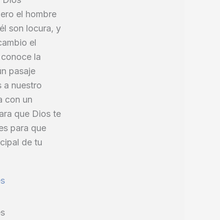
Pero el hombre
él son locura, y
cambio el
S conoce la
ún pasaje
 a nuestro
a con un
para que Dios te
des para que
cipal de tu
es