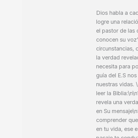
Dios habla a ca
logre una relaci
el pastor de las
conocen su voz”
circunstancias, 
la verdad revelad
necesita para po
guía del E.S nos
nuestras vidas. 
leer la Biblia:\n
revela una verda
en Su mensaje\n
comprender que c
en tu vida, ese
pasaje te condu