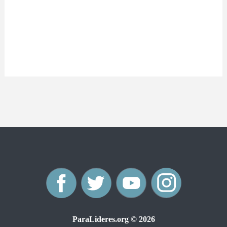
F
T
Y
I
a
w
o
n
ParaLideres.org © 2026