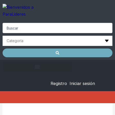
Skip
to
content
Search
...
Registro
Iniciar sesión