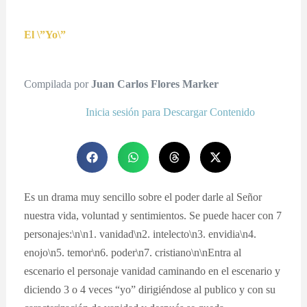
El \”Yo\”
Compilada por
Juan Carlos Flores Marker
Inicia sesión para Descargar Contenido
Es un drama muy sencillo sobre el poder darle al Señor
nuestra vida, voluntad y sentimientos. Se puede hacer con 7
personajes:\n\n1. vanidad\n2. intelecto\n3. envidia\n4.
enojo\n5. temor\n6. poder\n7. cristiano\n\nEntra al
escenario el personaje vanidad caminando en el escenario y
diciendo 3 o 4 veces “yo” dirigiéndose al publico y con su