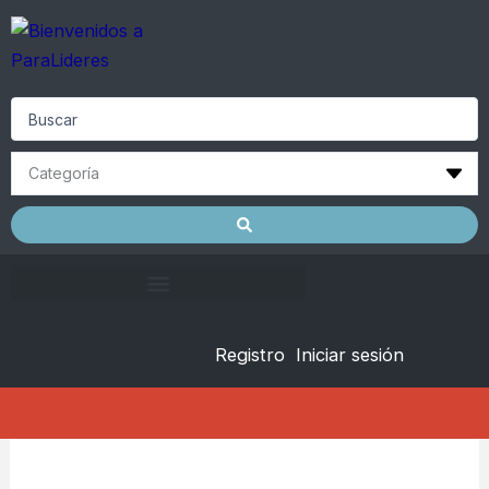
Skip
to
content
Search
...
Registro
Iniciar sesión