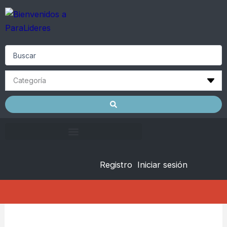
Skip
to
content
Search
...
Registro
Iniciar sesión