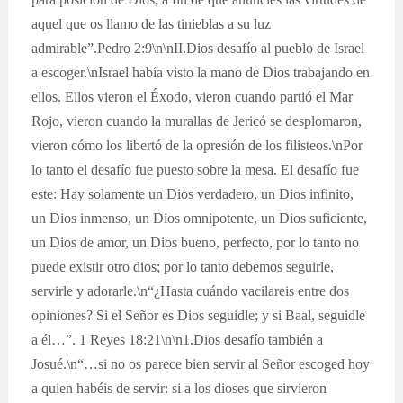
aquel que os llamo de las tinieblas a su luz
admirable”.Pedro 2:9\n\nII.Dios desafío al pueblo de Israel
a escoger.\nIsrael había visto la mano de Dios trabajando en
ellos. Ellos vieron el Éxodo, vieron cuando partió el Mar
Rojo, vieron cuando la murallas de Jericó se desplomaron,
vieron cómo los libertó de la opresión de los filisteos.\nPor
lo tanto el desafío fue puesto sobre la mesa. El desafío fue
este: Hay solamente un Dios verdadero, un Dios infinito,
un Dios inmenso, un Dios omnipotente, un Dios suficiente,
un Dios de amor, un Dios bueno, perfecto, por lo tanto no
puede existir otro dios; por lo tanto debemos seguirle,
servirle y adorarle.\n“¿Hasta cuándo vacilareis entre dos
opiniones? Si el Señor es Dios seguidle; y si Baal, seguidle
a él…”. 1 Reyes 18:21\n\n1.Dios desafío también a
Josué.\n“…si no os parece bien servir al Señor escoged hoy
a quien habéis de servir: si a los dioses que sirvieron