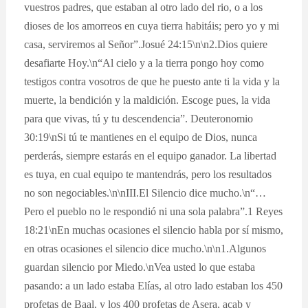
vuestros padres, que estaban al otro lado del rio, o a los
dioses de los amorreos en cuya tierra habitáis; pero yo y mi
casa, serviremos al Señor”.Josué 24:15\n\n2.Dios quiere
desafiarte Hoy.\n“Al cielo y a la tierra pongo hoy como
testigos contra vosotros de que he puesto ante ti la vida y la
muerte, la bendición y la maldición. Escoge pues, la vida
para que vivas, tú y tu descendencia”. Deuteronomio
30:19\nSi tú te mantienes en el equipo de Dios, nunca
perderás, siempre estarás en el equipo ganador. La libertad
es tuya, en cual equipo te mantendrás, pero los resultados
no son negociables.\n\nIII.El Silencio dice mucho.\n“…
Pero el pueblo no le respondió ni una sola palabra”.1 Reyes
18:21\nEn muchas ocasiones el silencio habla por sí mismo,
en otras ocasiones el silencio dice mucho.\n\n1.Algunos
guardan silencio por Miedo.\nVea usted lo que estaba
pasando: a un lado estaba Elías, al otro lado estaban los 450
profetas de Baal, y los 400 profetas de Asera, acab y