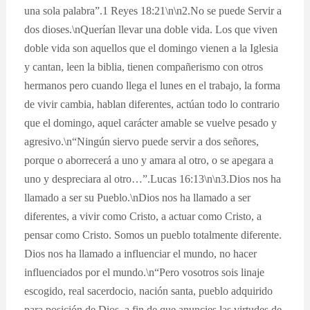
una sola palabra”.1 Reyes 18:21\n\n2.No se puede Servir a
dos dioses.\nQuerían llevar una doble vida. Los que viven
doble vida son aquellos que el domingo vienen a la Iglesia
y cantan, leen la biblia, tienen compañerismo con otros
hermanos pero cuando llega el lunes en el trabajo, la forma
de vivir cambia, hablan diferentes, actúan todo lo contrario
que el domingo, aquel carácter amable se vuelve pesado y
agresivo.\n“Ningún siervo puede servir a dos señores,
porque o aborrecerá a uno y amara al otro, o se apegara a
uno y despreciara al otro…”.Lucas 16:13\n\n3.Dios nos ha
llamado a ser su Pueblo.\nDios nos ha llamado a ser
diferentes, a vivir como Cristo, a actuar como Cristo, a
pensar como Cristo. Somos un pueblo totalmente diferente.
Dios nos ha llamado a influenciar el mundo, no hacer
influenciados por el mundo.\n“Pero vosotros sois linaje
escogido, real sacerdocio, nación santa, pueblo adquirido
para posición de Dios, a fin de que anuncies las virtudes de