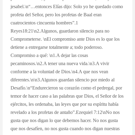
jesabel.\n“…entonces Elías dijo: Solo yo he quedado como
profeta del Señor, pero los profetas de Baal eran
cuatrocientos cincuenta hombres”.1
Reyes18:21\n2.Algunos, guardaron silencio para no
Comprometerse. \nEl compromiso ante Dios es lo que los
detiene a entregarse totalmente a; todo poderoso.
Compromiso a qué: \n1.A dejar las cosas
pecaminosos.\n2.A tener una nueva vida.\n3.A vivir
conforme a la voluntad de Dios.\n4.A que nos vean
diferentes.\n\n3.Algunos guardan silencio por miedo al
Desafío.\n“Endurecieron su corazón como el pedregal, por
temor de hacer caso a las palabras que Dios, el Señor de los
ejércitos, les ordenaba, las leyes que por su espíritu había
revelado a los profetas de antaño”.Ezequiel 7:12\nNo nos
gusta que nos digan lo que debemos hacer. No nos gusta
que nos desafíen, no nos gusta cuando nos digan nuestras