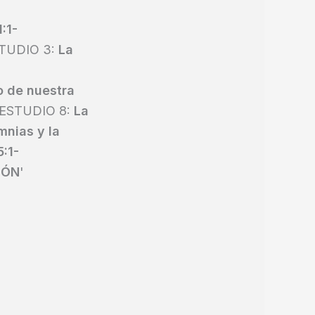
:1-
STUDIO 3:
La
o de nuestra
nESTUDIO 8:
La
mnias y la
5:1-
IÓN
'