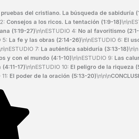
 pruebas del cristiano. La búsqueda de sabiduría (1
 2:
Consejos a los ricos. La tentación (1:9-18)
\n\nE
ana (1:19-27)
\n\nESTUDIO 4:
No al favoritismo (2:1-
 5:
La fe y las obras (2:14-26)
\n\nESTUDIO 6:
El us
\n\nESTUDIO 7:
La auténtica sabiduría (3:13-18)
\n\
os y con el mundo (4:1-10)
\n\nESTUDIO 9:
Las calu
 (4:11-17)
\n\nESTUDIO 10:
El peligro de la riqueza (
 11:
El poder de la oración (5:13-20)
\n\n\n
CONCLUS