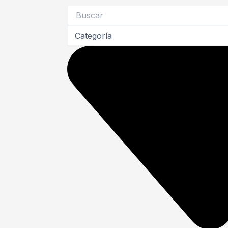
Search
...