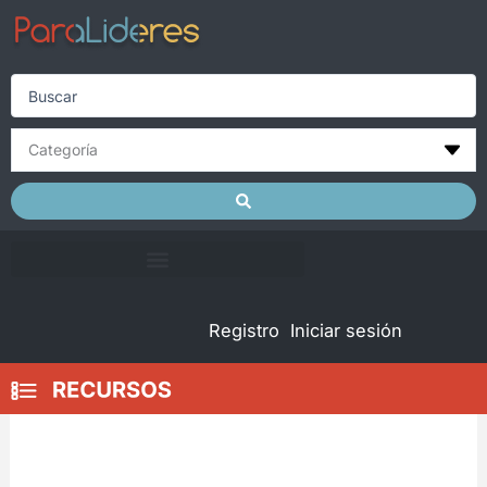
Skip
to
content
Search
...
Registro
Iniciar sesión