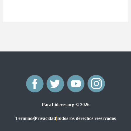
F
T
Y
I
a
w
o
n
ParaLideres.org © 2026
c
i
u
s
Términos
Privacidad
Todos los derechos reservados