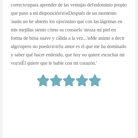
correcto\npara aprender de las ventajas del\ndominio propio
que puso a mi disposición\n\nDespués de un momento
\naún no he abierto los ojos\nsino que con las lágrimas en
mis mejillas siento cómo su consuelo \nroza mi piel en
forma de brisa suave y cálida a la vez...\nMe animo a decir
algo\npero no puedo\n\nSu amor es el que me ha dominado
y saber qué hacer entiendo, que hoy no quiere escuchar mi
voz\nÉl quiere que le hable con mi corazón.'