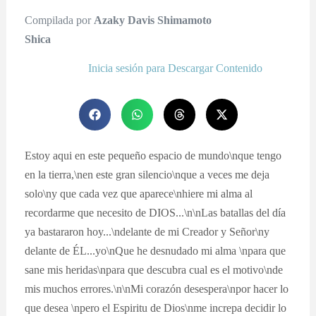
Compilada por
Azaky Davis Shimamoto
Shica
Inicia sesión para Descargar Contenido
Estoy aqui en este pequeño espacio de mundo\nque tengo
en la tierra,\nen este gran silencio\nque a veces me deja
solo\ny que cada vez que aparece\nhiere mi alma al
recordarme que necesito de DIOS...\n\nLas batallas del día
ya bastararon hoy...\ndelante de mi Creador y Señor\ny
delante de ÉL...yo\nQue he desnudado mi alma \npara que
sane mis heridas\npara que descubra cual es el motivo\nde
mis muchos errores.\n\nMi corazón desespera\npor hacer lo
que desea \npero el Espiritu de Dios\nme increpa decidir lo