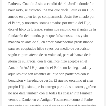
Padre\n\nCuando Jesús ascendió del río Jordán donde fue
bautizado, se escuchó una voz que decía , este es mi Hijo
amado en quien tengo complacencia. Jesús fue amado por
el Padre, y nosotros, somos amados por medio del Hijo,
dice el libro de Efesios: según nos escogió en él antes de la
fundación del mundo, para que fuésemos santos y sin
mancha delante de él, en amor habiéndonos predestinado
para ser adoptados hijos suyos por medio de Jesucristo,
según el puro afecto de su voluntad, para alabanza de la
gloria de su gracia, con la cual nos hizo aceptos en el
Amado.\n \nAl Hijo amado el Padre no le niega nada, y
aquellos que son amantes del hijo son participes con la
bendición y heredad de Jesús. El que no escatimó ni a su
propio Hijo, sino que lo entregó por todos nosotros, ¿cómo
no nos dará también con él todas las cosas? \n\nTambién
vemos a Daniel en el Antiguo Testamento cómo el Padre
responde a su oración, por el amor que Daniel le profesaba.