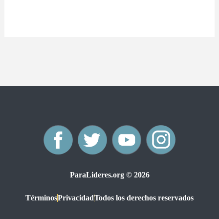
F
T
Y
I
a
w
o
n
ParaLideres.org © 2026
c
i
u
s
Términos
Privacidad
Todos los derechos reservados