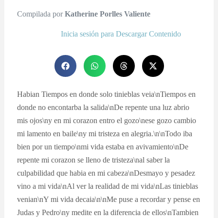
Compilada por
Katherine Porlles Valiente
Inicia sesión para Descargar Contenido
Habian Tiempos en donde solo tinieblas veia\nTiempos en
donde no encontarba la salida\nDe repente una luz abrio
mis ojos\ny en mi corazon entro el gozo\nese gozo cambio
mi lamento en baile\ny mi tristeza en alegria.\n\nTodo iba
bien por un tiempo\nmi vida estaba en avivamiento\nDe
repente mi corazon se lleno de tristeza\nal saber la
culpabilidad que habia en mi cabeza\nDesmayo y pesadez
vino a mi vida\nAl ver la realidad de mi vida\nLas tinieblas
venian\nY mi vida decaia\n\nMe puse a recordar y pense en
Judas y Pedro\ny medite en la diferencia de ellos\nTambien