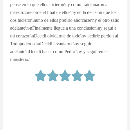
pense en lo que ellos hicieron\ny como traicionaron al
maestro\nrecorde el final de ellos\ny en la decision que los
dos hicieron\nuno de ellos prefirio ahorcarse\ny el otro salio
adelante\n\nFinalmente llegue a una conclusion\ny segui a
mi corazon\nDecidi olvidarme de todo\ny pedirle perdon al
Todopoderoso\nDecidi levantarme\ny seguir
adelante\nDecidi hacer como Pedro \ny y seguir en el
ministerio.'