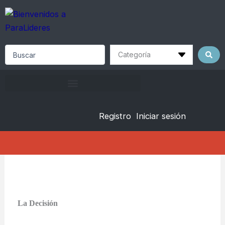
Skip
to
content
Search
...
Registro
Iniciar sesión
La Decisión