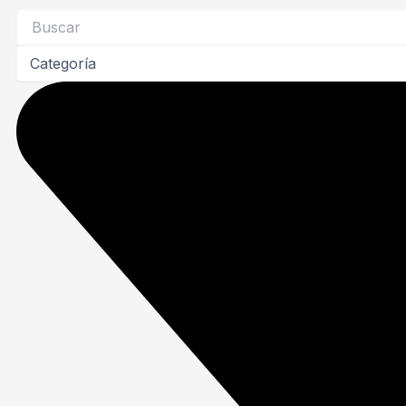
Search
...