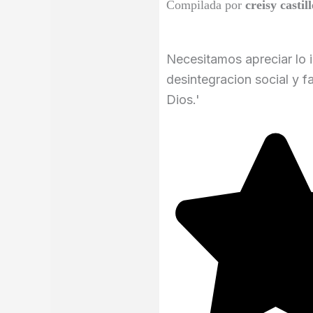
Compilada por
creisy castil
Necesitamos apreciar lo 
desintegracion social y f
Dios.'