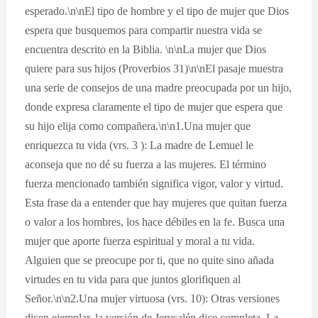
esperado.\n\nEl tipo de hombre y el tipo de mujer que Dios
espera que busquemos para compartir nuestra vida se
encuentra descrito en la Biblia. \n\nLa mujer que Dios
quiere para sus hijos (Proverbios 31)\n\nEl pasaje muestra
una serie de consejos de una madre preocupada por un hijo,
donde expresa claramente el tipo de mujer que espera que
su hijo elija como compañera.\n\n1.Una mujer que
enriquezca tu vida (vrs. 3 ): La madre de Lemuel le
aconseja que no dé su fuerza a las mujeres. El término
fuerza mencionado también significa vigor, valor y virtud.
Esta frase da a entender que hay mujeres que quitan fuerza
o valor a los hombres, los hace débiles en la fe. Busca una
mujer que aporte fuerza espiritual y moral a tu vida.
Alguien que se preocupe por ti, que no quite sino añada
virtudes en tu vida para que juntos glorifiquen al
Señor.\n\n2.Una mujer virtuosa (vrs. 10): Otras versiones
dicen ejemplar, la versión de Jerusalén dice completa. La