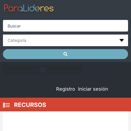
Skip
to
content
Search
...
Registro
Iniciar sesión