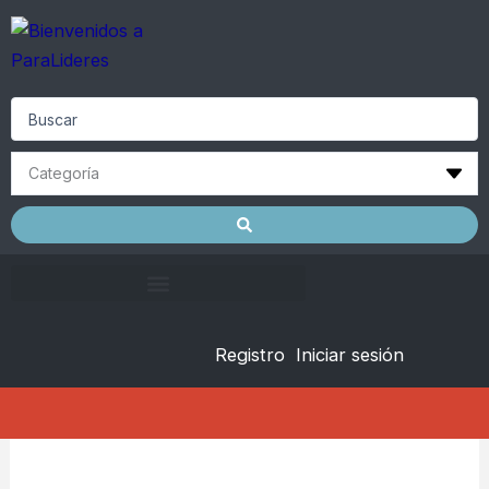
Skip
to
content
Search
...
Registro
Iniciar sesión