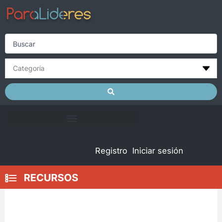
Skip
to
content
Search
...
Registro
Iniciar sesión