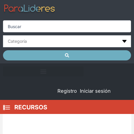
Skip
to
content
Search
...
Registro
Iniciar sesión