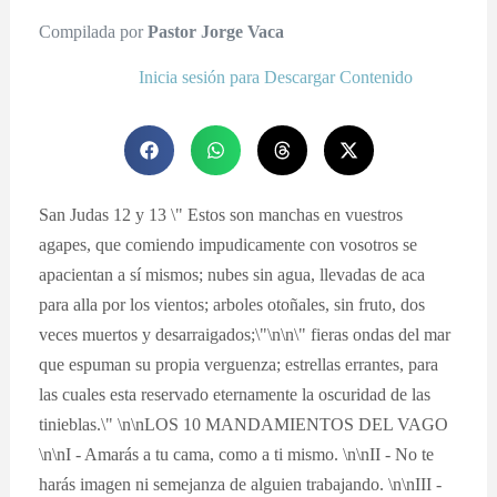
Compilada por
Pastor Jorge Vaca
Inicia sesión para Descargar Contenido
San Judas 12 y 13 \" Estos son manchas en vuestros
agapes, que comiendo impudicamente con vosotros se
apacientan a sí mismos; nubes sin agua, llevadas de aca
para alla por los vientos; arboles otoñales, sin fruto, dos
veces muertos y desarraigados;\"\n\n\" fieras ondas del mar
que espuman su propia verguenza; estrellas errantes, para
las cuales esta reservado eternamente la oscuridad de las
tinieblas.\" \n\nLOS 10 MANDAMIENTOS DEL VAGO
\n\nI - Amarás a tu cama, como a ti mismo. \n\nII - No te
harás imagen ni semejanza de alguien trabajando. \n\nIII -