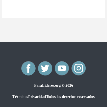
F
T
Y
I
a
w
o
n
ParaLideres.org © 2026
c
i
u
s
Términos
Privacidad
Todos los derechos reservados