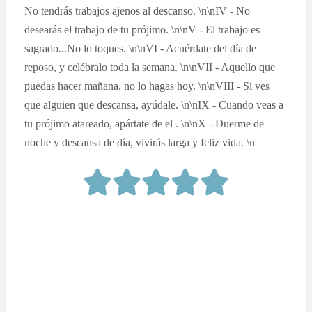
No tendrás trabajos ajenos al descanso. \n\nIV - No
desearás el trabajo de tu prójimo. \n\nV - El trabajo es
sagrado...No lo toques. \n\nVI - Acuérdate del día de
reposo, y celébralo toda la semana. \n\nVII - Aquello que
puedas hacer mañana, no lo hagas hoy. \n\nVIII - Si ves
que alguien que descansa, ayúdale. \n\nIX - Cuando veas a
tu prójimo atareado, apártate de el . \n\nX - Duerme de
noche y descansa de día, vivirás larga y feliz vida. \n'