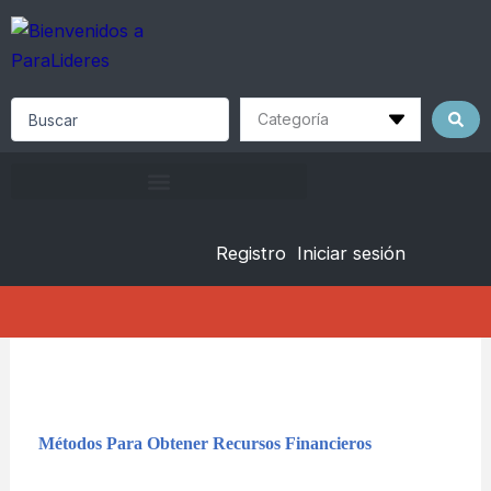
Skip
to
content
Search
...
Registro
Iniciar sesión
Métodos Para Obtener Recursos Financieros