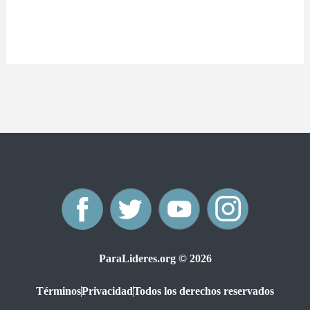
F
T
Y
I
a
w
o
n
ParaLideres.org © 2026
c
i
u
s
Términos
Privacidad
Todos los derechos reservados