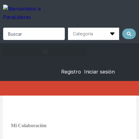
Skip
to
content
Search
...
Registro
Iniciar sesión
Mi Colaboración