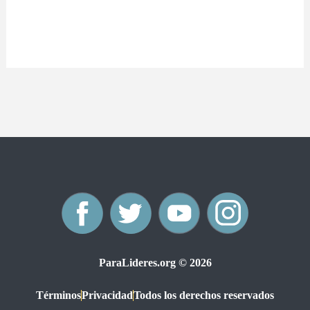
F
T
Y
I
a
w
o
n
ParaLideres.org © 2026
c
i
u
s
Términos
Privacidad
Todos los derechos reservados