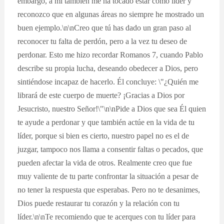
embargo, a mí también me ha tocado estar como líder y
reconozco que en algunas áreas no siempre he mostrado un
buen ejemplo.\n\nCreo que tú has dado un gran paso al
reconocer tu falta de perdón, pero a la vez tu deseo de
perdonar. Esto me hizo recordar Romanos 7, cuando Pablo
describe su propia lucha, deseando obedecer a Dios, pero
sintiéndose incapaz de hacerlo. Él concluye: \"¿Quién me
librará de este cuerpo de muerte? ¡Gracias a Dios por
Jesucristo, nuestro Señor!\"\n\nPide a Dios que sea Él quien
te ayude a perdonar y que también actúe en la vida de tu
líder, porque si bien es cierto, nuestro papel no es el de
juzgar, tampoco nos llama a consentir faltas o pecados, que
pueden afectar la vida de otros. Realmente creo que fue
muy valiente de tu parte confrontar la situación a pesar de
no tener la respuesta que esperabas. Pero no te desanimes,
Dios puede restaurar tu corazón y la relación con tu
líder.\n\nTe recomiendo que te acerques con tu líder para