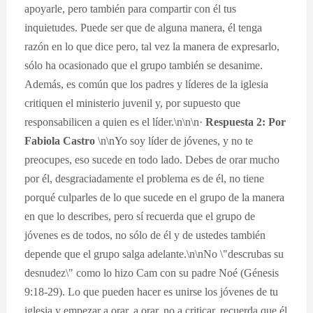
apoyarle, pero también para compartir con él tus
inquietudes. Puede ser que de alguna manera, él tenga
razón en lo que dice pero, tal vez la manera de expresarlo,
sólo ha ocasionado que el grupo también se desanime.
Además, es común que los padres y líderes de la iglesia
critiquen el ministerio juvenil y, por supuesto que
responsabilicen a quien es el líder.\n\n\n·
Respuesta 2: Por
Fabiola Castro
\n\nYo soy líder de jóvenes, y no te
preocupes, eso sucede en todo lado. Debes de orar mucho
por él, desgraciadamente el problema es de él, no tiene
porqué culparles de lo que sucede en el grupo de la manera
en que lo describes, pero sí recuerda que el grupo de
jóvenes es de todos, no sólo de él y de ustedes también
depende que el grupo salga adelante.\n\nNo \"descrubas su
desnudez\" como lo hizo Cam con su padre Noé (Génesis
9:18-29). Lo que pueden hacer es unirse los jóvenes de tu
iglesia y empezar a orar, a orar, no a criticar, recuerda que él