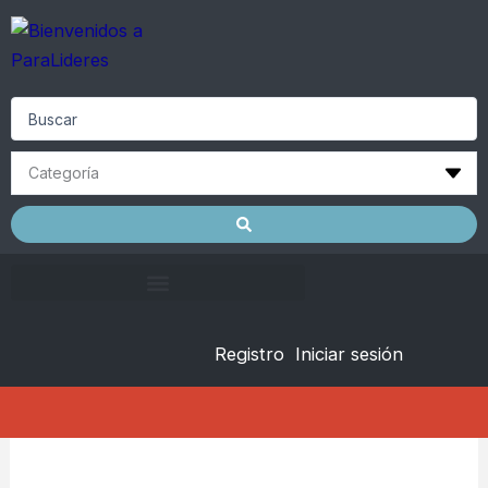
Skip
to
content
Search
...
Registro
Iniciar sesión