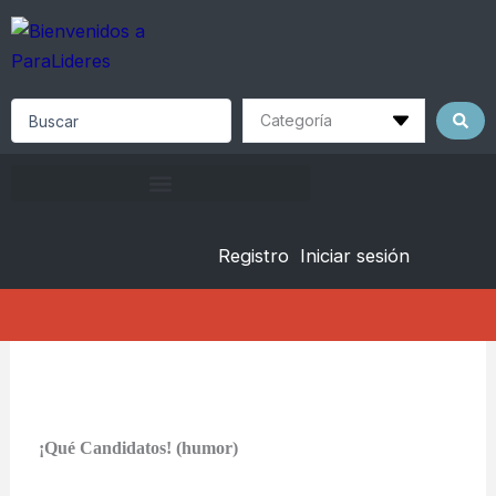
Skip
to
content
Search
...
Registro
Iniciar sesión
¡Qué Candidatos! (humor)