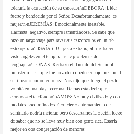
toleraría la ocupación de su esposa.\n\nDÉBORA: Líder
fuerte y bendecida por el Señor. Desafortunadamente, es
mujer.\n\nJEREMÍAS: Emocionalmente inestable,
alarmista, negativo, siempre lamentándose. Se sabe que
hizo un largo viaje para lavar sus calzoncillos en un río
extranjero.\n\nISAÍAS: Un poco extraño, afirma haber
visto ángeles en el templo. Tiene problemas de
lenguaje.\n\nJONÁS: Rechazó el llamado del Señor al
ministerio hasta que fue forzado a obedecer bajo presión al
ser tragado por un gran pez. Nos dijo que, luego el pez lo
vomitó en una playa cercana. Demás está decir que
cerramos el teléfono.\n\nAMOS: No muy civilizado y con
modales poco refinados. Con cierto entrenamiento de
seminario podría mejorar, pero descartamos la opción luego
de saber que no se lleva muy bien con gente rica. Estaría
mejor en otra congregación de menores