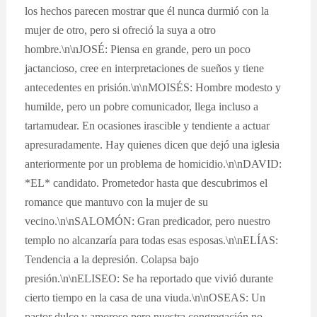
los hechos parecen mostrar que él nunca durmió con la
mujer de otro, pero si ofreció la suya a otro
hombre.\n\nJOSÉ: Piensa en grande, pero un poco
jactancioso, cree en interpretaciones de sueños y tiene
antecedentes en prisión.\n\nMOISÉS: Hombre modesto y
humilde, pero un pobre comunicador, llega incluso a
tartamudear. En ocasiones irascible y tendiente a actuar
apresuradamente. Hay quienes dicen que dejó una iglesia
anteriormente por un problema de homicidio.\n\nDAVID:
*EL* candidato. Prometedor hasta que descubrimos el
romance que mantuvo con la mujer de su
vecino.\n\nSALOMÓN: Gran predicador, pero nuestro
templo no alcanzaría para todas esas esposas.\n\nELÍAS:
Tendencia a la depresión. Colapsa bajo
presión.\n\nELISEO: Se ha reportado que vivió durante
cierto tiempo en la casa de una viuda.\n\nOSEAS: Un
pastor dulce y amoroso pero nuestra congregación no