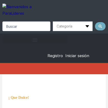
Skip
to
content
Search
...
Registro
Iniciar sesión
¡ Que Dulce!