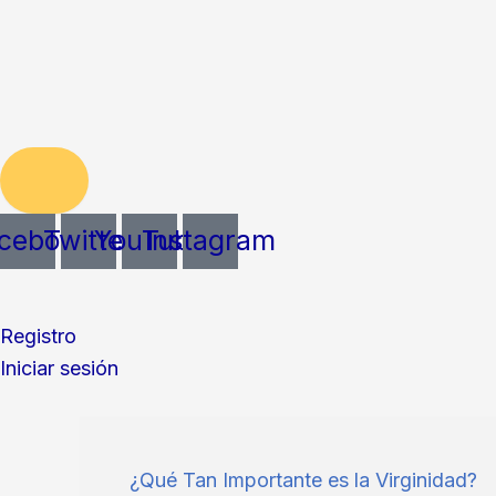
cebook
Twitter
YouTube
Instagram
Registro
Iniciar sesión
¿Qué Tan Importante es la Virginidad?