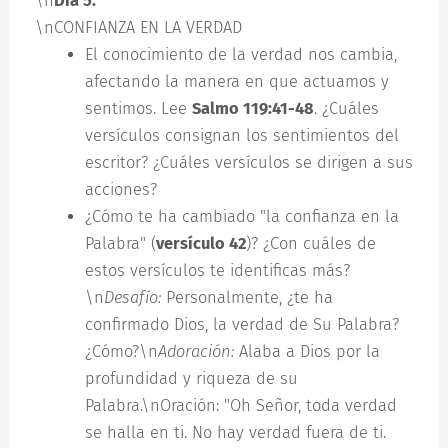
\n
Día 5:
\nCONFIANZA EN LA VERDAD
El conocimiento de la verdad nos cambia,
afectando la manera en que actuamos y
sentimos. Lee
Salmo 119:41-48
. ¿Cuáles
versículos consignan los sentimientos del
escritor? ¿Cuáles versículos se dirigen a sus
acciones?
¿Cómo te ha cambiado "la confianza en la
Palabra" (
versículo 42
)? ¿Con cuáles de
estos versículos te identificas más?
\n
Desafío:
Personalmente, ¿te ha
confirmado Dios, la verdad de Su Palabra?
¿Cómo?\n
Adoración:
Alaba a Dios por la
profundidad y riqueza de su
Palabra.\nOración: "Oh Señor, toda verdad
se halla en ti. No hay verdad fuera de ti.