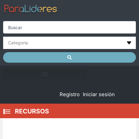
Skip
to
content
Search
...
Registro
Iniciar sesión