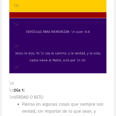
\n
\n
VERSÍCULO PARA MEMORIZAR: \n
Juan 14:6
\n
Jesús le dijo, Yo \n soy el camino, y la verdad, y la vida;
nadie viene al Padre, sino por \n mí.
\n
\n
\n
Día 1:
\nVERDAD O RETO
Piensa en algunas cosas que siempre son
verdad, sin importar de lo que sean, y