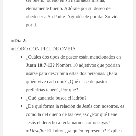
ser bueno, bueno en su naturaleza misma,
eternamente bueno. Adórale por su deseo de
obedecer a Su Padre. Agradécele por dar Su vida
por ti.
\n
Día 2:
\nLOBO CON PIEL DE OVEJA
¿Cuáles dos tipos de pastor están mencionados en
Juan 10:7-13
? Nombra 10 adjetivos que podrían
usarse para describir a estas dos personas. ¿Para
quién vive cada uno? ¿Qué clase de pastor
preferirías tener? ¿Por qué?
¿Qué ganancia busca el ladrón?
¿De qué forma la relación de Jesús con nosotros, es
como la del dueño de las ovejas? ¿Por qué tiene
Jesús el derecho a reclamarnos como suyas?
\n
Desafío:
El ladrón, ¿a quién representa? Explica.