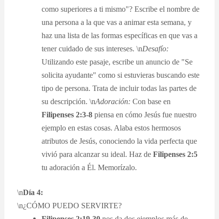
como superiores a ti mismo"? Escribe el nombre de
una persona a la que vas a animar esta semana, y
haz una lista de las formas específicas en que vas a
tener cuidado de sus intereses. \n
Desafío:
Utilizando este pasaje, escribe un anuncio de "Se
solicita ayudante" como si estuvieras buscando este
tipo de persona. Trata de incluir todas las partes de
su descripción. \n
Adoración:
Con base en
Filipenses 2:3-8
piensa en cómo Jesús fue nuestro
ejemplo en estas cosas. Alaba estos hermosos
atributos de Jesús, conociendo la vida perfecta que
vivió para alcanzar su ideal. Haz de
Filipenses 2:5
tu adoración a Él. Memorízalo.
\n
Día 4:
\n¿CÓMO PUEDO SERVIRTE?
Filipenses 2:19-30
nos da dos ejemplos más de