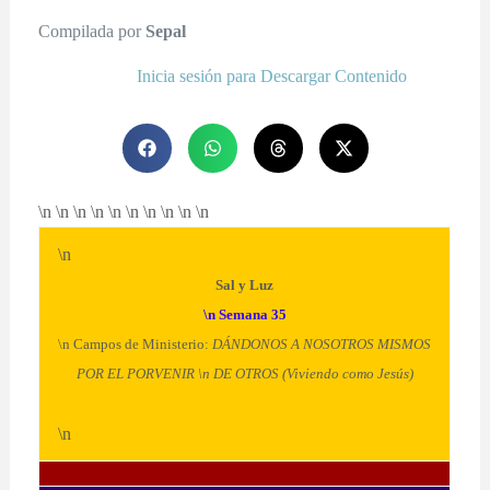
Compilada por
Sepal
Inicia sesión para Descargar Contenido
\n \n \n \n \n \n \n \n \n \n
\n
Sal y Luz
\n Semana 35
\n Campos de Ministerio:
DÁNDONOS A NOSOTROS MISMOS
POR EL PORVENIR \n DE OTROS (Viviendo como Jesús)
\n