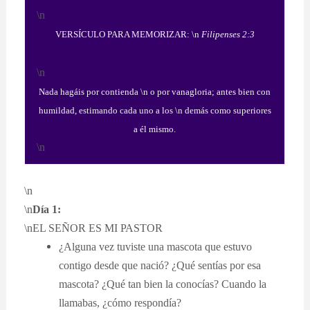
\n
VERSÍCULO PARA MEMORIZAR: \n
Filipenses 2:3
\n
Nada hagáis por contienda \n o por vanagloria; antes bien con
humildad, estimando cada uno a los \n demás como superiores
a él mismo.
\n
\n
\n
Día 1:
\nEL SEÑOR ES MI PASTOR
¿Alguna vez tuviste una mascota que estuvo
contigo desde que nació? ¿Qué sentías por esa
mascota? ¿Qué tan bien la conocías? Cuando la
llamabas, ¿cómo respondía?