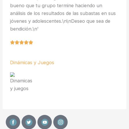
bueno que tu grupo termine haciendo un
análisis de los resultados de las subastas en sus
jóvenes y adolescentes.\n\nDeseo que sea de
bendición.\n'
Dinámicas y Juegos
F
T
Y
I
a
w
o
n