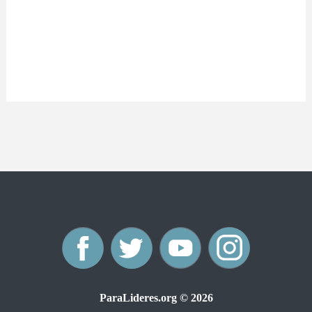
F
T
Y
I
a
w
o
n
ParaLideres.org © 2026