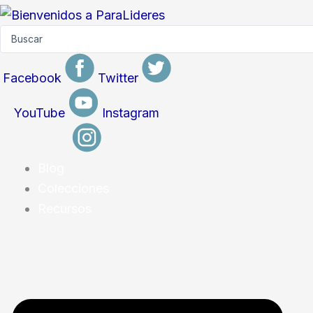
Skip
to
Search
...
content
Facebook
Twitter
YouTube
Instagram
Blog
Colecciones
Recursos