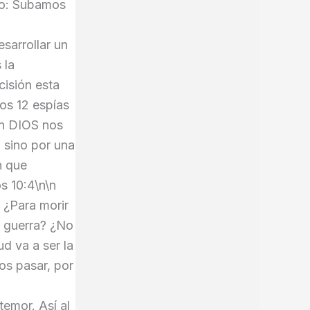
ijo: Subamos
sarrollar un
 la
cisión esta
los 12 espías
en DIOS nos
, sino por una
n que
s 10:4\n\n
? ¿Para morir
e guerra? ¿No
d va a ser la
os pasar, por
l
emor. Así al