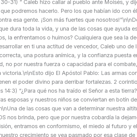
30-31) ” Caleb hizo callar al pueblo ante Moisés, y d
e que podremos hacerlo. Pero los que habían ido con él
tra esa gente. ¡Son más fuertes que nosotros!”\n\nDe
ue dura toda la vida, y una de las cosas que ayuda es
s, la enfrentamos o huimos? Cualquiera que sea la de
sarrollar en ti una actitud de vencedor, Caleb uno de 
correcta, una postura anímica, y la confianza puesta 
dad, no por nuestra fuerza o capacidad para el combate
 victoria.\n\nEsto dijo El Apóstol Pablo: Las armas co
en el poder divino para derribar fortalezas. 2 corintio
 14:3) “¿Para qué nos ha traído el Señor a esta tierra
ras esposas y nuestros niños se conviertan en botín d
\nUna de las cosas que van a determinar nuestra altitu
OS nos brinda, pero que por nuestra cobardía la dejam
sión, entramos en conformismo, el miedo al futuro y e
uestro crecimiento se vea pasmado por esa clase de t