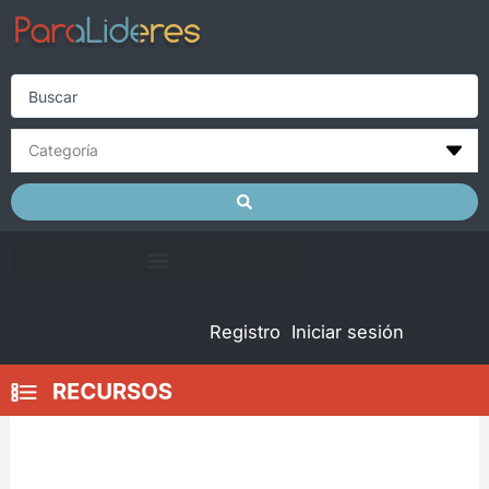
Skip
to
content
Search
...
Registro
Iniciar sesión