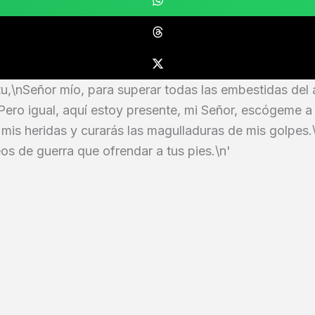
tu,\nSeñor mío, para superar todas las embestidas del 
nPero igual, aquí estoy presente, mi Señor, escógeme 
is heridas y curarás las magulladuras de mis golpes.\
os de guerra que ofrendar a tus pies.\n'