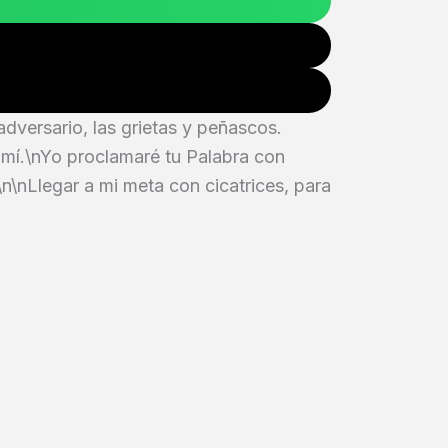
adversario, las grietas y peñascos.
a mí.\nYo proclamaré tu Palabra con
n\nLlegar a mi meta con cicatrices, para