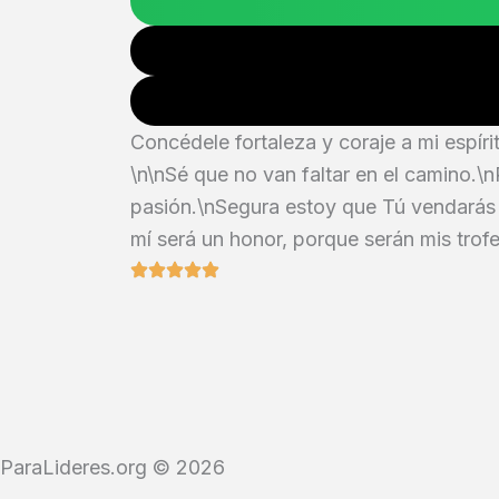
Concédele fortaleza y coraje a mi espíri
\n\nSé que no van faltar en el camino.\
pasión.\nSegura estoy que Tú vendarás m
mí será un honor, porque serán mis trofe
ParaLideres.org © 2026