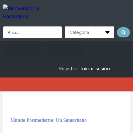
Skip
to
content
Search
...
Registro
Iniciar sesión
Mundo Postmoderno: Un Samaritano