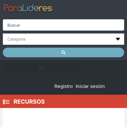
Skip
to
content
Search
...
Registro
Iniciar sesión