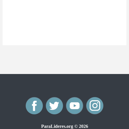
F
T
Y
I
a
w
o
n
ParaLideres.org © 2026